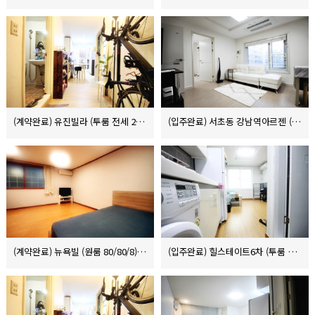
(계약완료) 유진빌라 (투룸 전세 2.1억)
(입주완료) 서초동 강남역아르젠 (원룸원거실 단기렌트 300/140)
(계약완료) 뉴욕빌 (원룸 80/80/8)
(입주완료) 힐스테이트6차 (투룸 전세 3.1억)