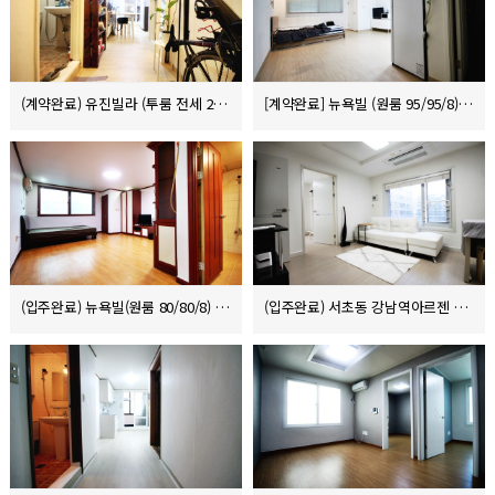
(계약완료) 유진빌라 (투룸 전세 2.1억)
[계약완료] 뉴욕빌 (원룸 95/95/8)
(입주완료) 뉴욕빌(원룸 80/80/8)
(입주완료) 서초동 강남역아르젠 200/135