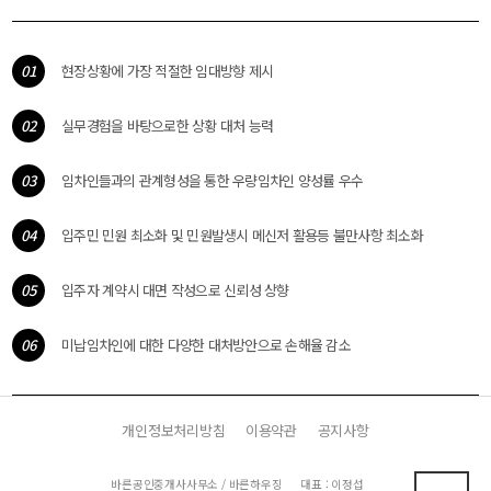
01
현장상황에 가장 적절한 임대방향 제시
02
실무경험을 바탕으로한 상황 대처 능력
03
임차인들과의 관계형성을 통한 우량임차인 양성률 우수
04
입주민 민원 최소화 및 민원발생시 메신저 활용등 불만사항 최소화
05
입주자 계약시 대면 작성으로 신뢰성 상향
06
미납임차인에 대한 다양한 대처방안으로 손해율 감소
개인정보처리방침
이용약관
공지사항
바른공인중개사사무소 / 바른하우징
대표 : 이정섭