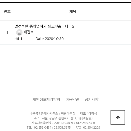
번호
제목
열정적인 중개업자가 되고싶습니다.
배진호
1
Hit 1
Date 2020-10-30
개인정보처리방침
이용약관
공지사항
바른공인중개사사무소 / 바른하우징
대표 : 이정섭
주소 : 서울 강남구 논현로76길14,1층(역삼동)
사업자등록번호 : 220-10-25899 / 612-24-92390
TEL : 02.557.0474 / 02.508.3375
FAX : 02.554.2229