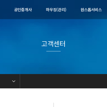
공인중개사
하우징(관리)
원스톱서비스
개
제공서비스
제공서비스
제휴서비스
말
매물현황
공실현황
매도/매수의뢰
사업현황
고객센터
길
임대/임차의뢰
임대인전용
련
중개 상담문의
입주자전용
중개실무아카데미
관리 상담문의