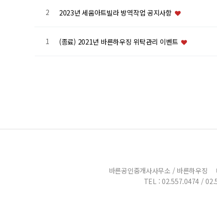
2
2023년 세움아트빌라 방역작업 공지사항
1
(종료) 2021년 바른하우징 위탁관리 이벤트
바른공인중개사사무소 / 바른하우징
TEL : 02.557.0474 / 02