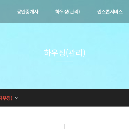
공인중개사
하우징(관리)
원스톱서비스
개
제공서비스
제공서비스
제휴서비스
말
매물현황
공실현황
매도/매수의뢰
사업현황
하우징(관리)
길
임대/임차의뢰
임대인전용
련
중개 상담문의
입주자전용
중개실무아카데미
관리 상담문의
하우징)