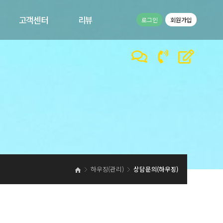
고객센터
리뷰
로그인
회원가입
공지사항
고객리뷰
1:1문의
이벤트
바른컴퍼니 갤러리
바른컴퍼니 동영상
하우징(관리)
상담문의(하우징)