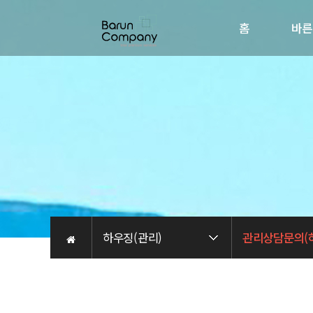
홈
바른
회사소
인사
비전
오시는 
채용관
하우징(관리)
관리상담문의(