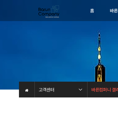
홈
바른
회사소
인사
비전
오시는 
채용관
고객센터
바른컴퍼니 갤