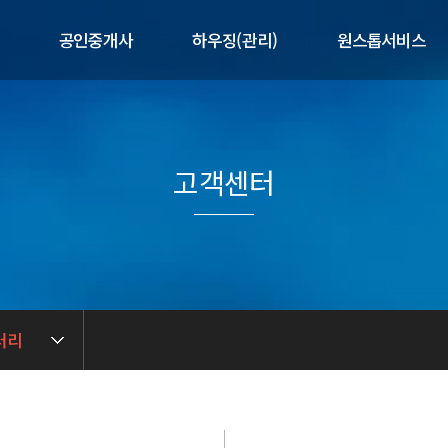
공인중개사
하우징(관리)
원스톱서비스
개
제공서비스
제공서비스
제휴서비스
말
매물현황
공실현황
매도/매수의뢰
사업현황
고객센터
길
임대/임차의뢰
임대인전용
련
중개 상담문의
입주자전용
중개실무아카데미
관리 상담문의
러리