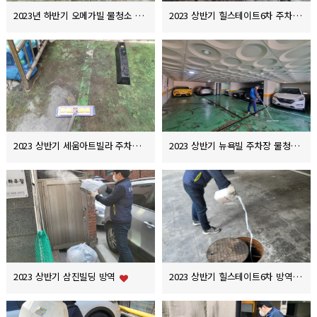
2023년 하반기 오메가빌 물청소 작업
+ 1
2023 상반기 힐스테이트6차 주차장 물청소
2023 상반기 세움아트빌라 주차장물청소
+ 3
2023 상반기 뉴욕빌 주차장 물청소 작업
2023 상반기 삼진빌딩 방역
2023 상반기 힐스테이트6차 방역