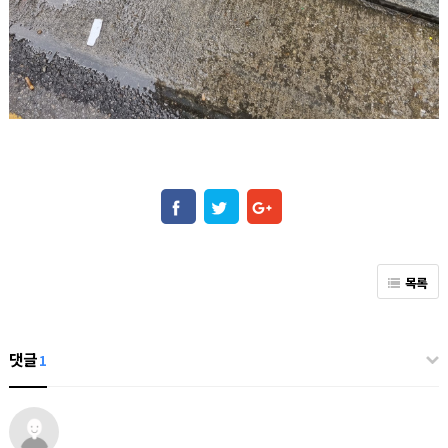
목록
댓글
1