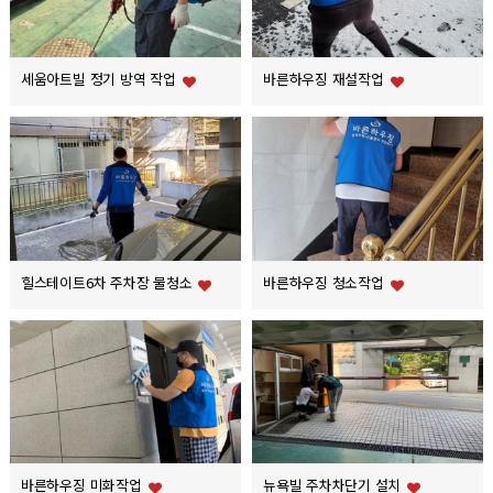
세움아트빌 정기 방역 작업
바른하우징 재설작업
힐스테이트6차 주차장 물청소
바른하우징 청소작업
바른하우징 미화작업
뉴욕빌 주차차단기 설치