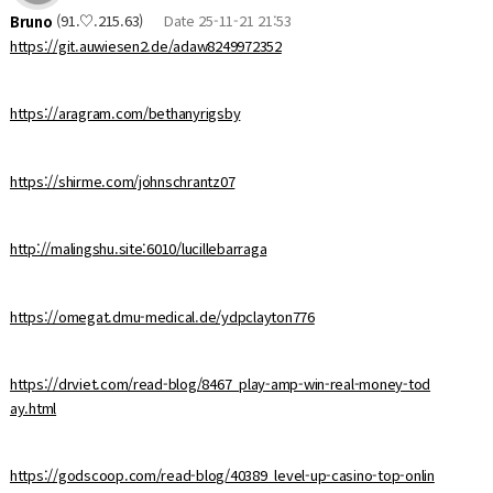
(91.♡.215.63)
Date
25-11-21 21:53
Bruno
https://git.auwiesen2.de/adaw8249972352
https://aragram.com/bethanyrigsby
https://shirme.com/johnschrantz07
http://malingshu.site:6010/lucillebarraga
https://omegat.dmu-medical.de/ydpclayton776
https://drviet.com/read-blog/8467_play-amp-win-real-money-tod
ay.html
https://godscoop.com/read-blog/40389_level-up-casino-top-onlin