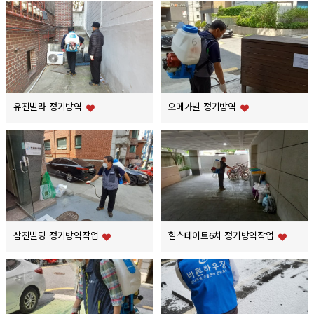
유진빌라 정기방역
오메가빌 정기방역
삼진빌딩 정기방역작업
힐스테이트6차 정기방역작업