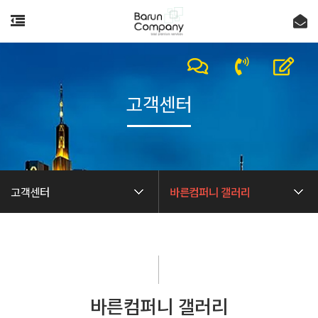
고객센터
고객센터
바른컴퍼니 갤러리
바른컴퍼니 갤러리