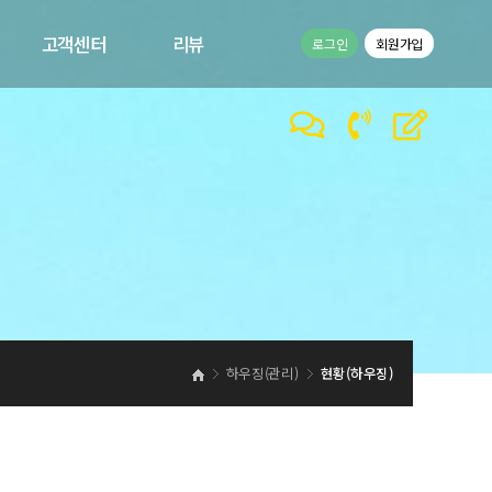
고객센터
리뷰
로그인
회원가입
공지사항
고객리뷰
1:1문의
이벤트
바른컴퍼니 갤러리
바른컴퍼니 동영상
하우징(관리)
현황(하우징)