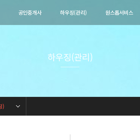
공인중개사
하우징(관리)
원스톱서비스
개
제공서비스
제공서비스
제휴서비스
말
매물현황
공실현황
매도/매수의뢰
사업현황
하우징(관리)
길
임대/임차의뢰
임대인전용
련
중개 상담문의
입주자전용
중개실무아카데미
관리 상담문의
징)