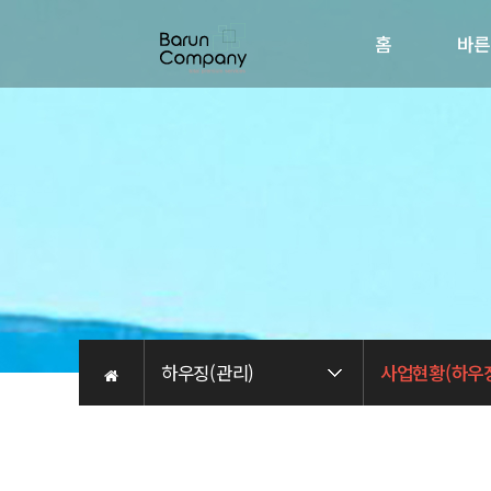
홈
바른
회사소
인사
비전
오시는 
채용관
하우징(관리)
사업현황(하우