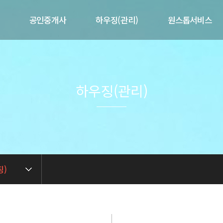
공인중개사
하우징(관리)
원스톱서비스
개
제공서비스
제공서비스
제휴서비스
말
매물현황
공실현황
매도/매수의뢰
사업현황
하우징(관리)
길
임대/임차의뢰
임대인전용
련
중개 상담문의
입주자전용
중개실무아카데미
관리 상담문의
징)