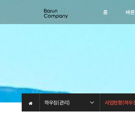
홈
바른
회사소
인사
비전
오시는 
채용관
하우징(관리)
사업현황(하우