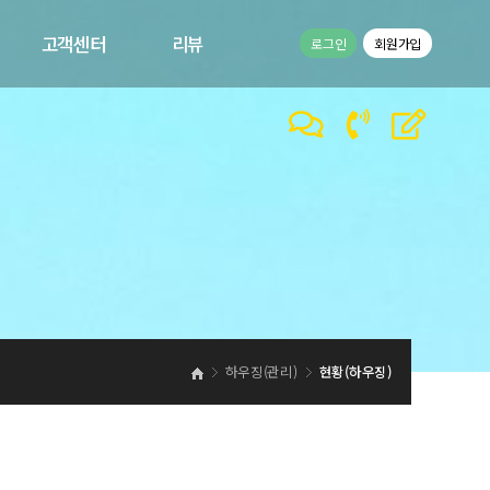
고객센터
리뷰
로그인
회원가입
공지사항
고객리뷰
1:1문의
이벤트
바른컴퍼니 갤러리
바른컴퍼니 동영상
하우징(관리)
현황(하우징)