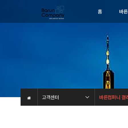
홈
바른
회사소
인사
비전
오시는 
채용관
고객센터
바른컴퍼니 갤