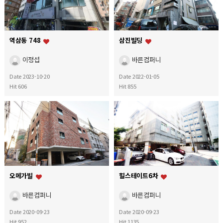
역삼동 748
삼진빌딩
이정섭
바른컴퍼니
Date 2023-10-20
Date 2022-01-05
Hit 606
Hit 855
오메가빌
힐스테이트6차
바른컴퍼니
바른컴퍼니
Date 2020-09-23
Date 2020-09-23
Hit 952
Hit 1135